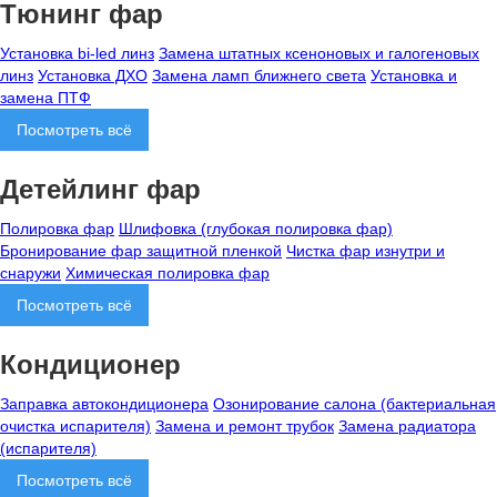
Тюнинг фар
Установка bi-led линз
Замена штатных ксеноновых и галогеновых
линз
Установка ДХО
Замена ламп ближнего света
Установка и
замена ПТФ
Посмотреть всё
Детейлинг фар
Полировка фар
Шлифовка (глубокая полировка фар)
Бронирование фар защитной пленкой
Чистка фар изнутри и
снаружи
Химическая полировка фар
Посмотреть всё
Кондиционер
Заправка автокондиционера
Озонирование салона (бактериальная
очистка испарителя)
Замена и ремонт трубок
Замена радиатора
(испарителя)
Посмотреть всё