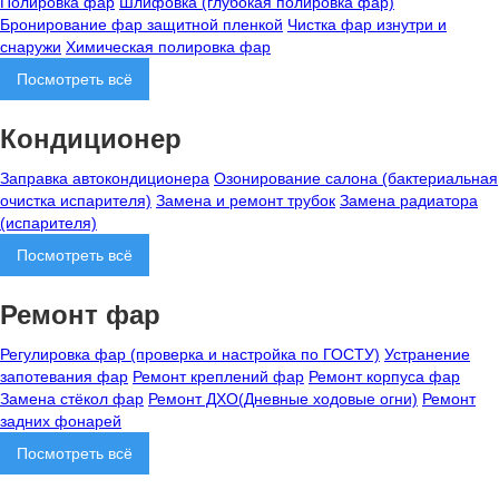
Полировка фар
Шлифовка (глубокая полировка фар)
Бронирование фар защитной пленкой
Чистка фар изнутри и
снаружи
Химическая полировка фар
Посмотреть всё
Кондиционер
Заправка автокондиционера
Озонирование салона (бактериальная
очистка испарителя)
Замена и ремонт трубок
Замена радиатора
(испарителя)
Посмотреть всё
Ремонт фар
Регулировка фар (проверка и настройка по ГОСТУ)
Устранение
запотевания фар
Ремонт креплений фар
Ремонт корпуса фар
Замена стёкол фар
Ремонт ДХО(Дневные ходовые огни)
Ремонт
задних фонарей
Посмотреть всё