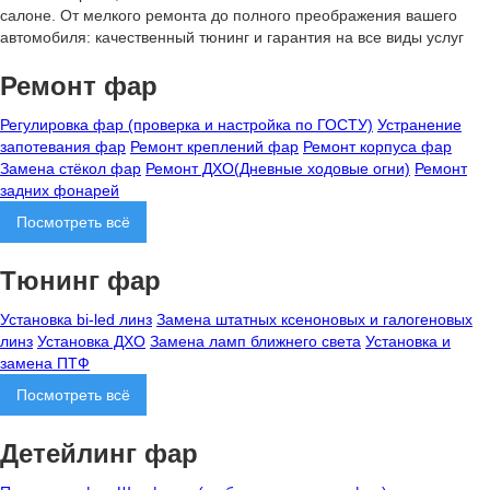
салоне. От мелкого ремонта до полного преображения вашего
автомобиля: качественный тюнинг и гарантия на все виды услуг
Ремонт фар
Регулировка фар (проверка и настройка по ГОСТУ)
Устранение
запотевания фар
Ремонт креплений фар
Ремонт корпуса фар
Замена стёкол фар
Ремонт ДХО(Дневные ходовые огни)
Ремонт
задних фонарей
Посмотреть всё
Тюнинг фар
Установка bi-led линз
Замена штатных ксеноновых и галогеновых
линз
Установка ДХО
Замена ламп ближнего света
Установка и
замена ПТФ
Посмотреть всё
Детейлинг фар