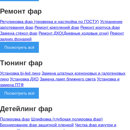
Ремонт фар
Регулировка фар (проверка и настройка по ГОСТУ)
Устранение
запотевания фар
Ремонт креплений фар
Ремонт корпуса фар
Замена стёкол фар
Ремонт ДХО(Дневные ходовые огни)
Ремонт
задних фонарей
Посмотреть всё
Тюнинг фар
Установка bi-led линз
Замена штатных ксеноновых и галогеновых
линз
Установка ДХО
Замена ламп ближнего света
Установка и
замена ПТФ
Посмотреть всё
Детейлинг фар
Полировка фар
Шлифовка (глубокая полировка фар)
Бронирование фар защитной пленкой
Чистка фар изнутри и