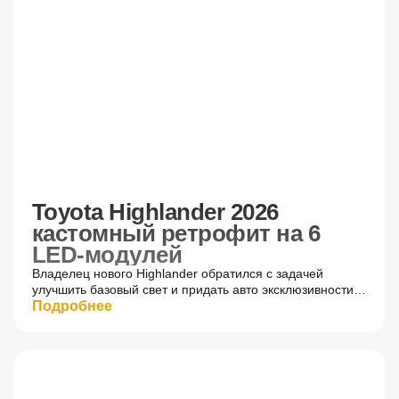
После
Toyota Highlander 2026
кастомный ретрофит на 6
LED-модулей
Владелец нового Highlander обратился с задачей
улучшить базовый свет и придать авто эксклюзивности.
Мы провели сложный тюнинг оптики.
Подробнее
До