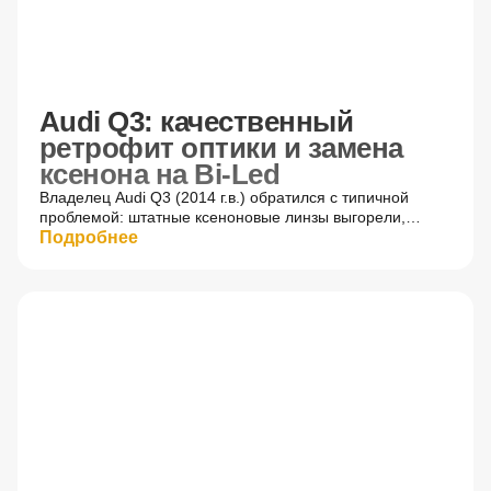
Audi Q3: качественный
ретрофит оптики и замена
ксенона на Bi-Led
Владелец Audi Q3 (2014 г.в.) обратился с типичной
проблемой: штатные ксеноновые линзы выгорели,
обеспечивая критически низкий уровень освещенности
Подробнее
дороги. Для восстановления эффективности автосвета
мы выполнили профессиональный ретрофит оптики.
До