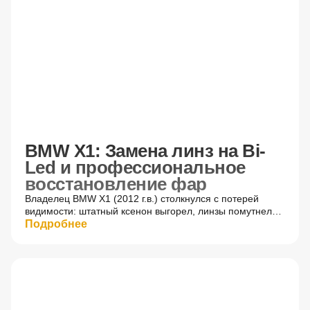
После
BMW X1: Замена линз на Bi-
Led и профессиональное
восстановление фар
Владелец BMW X1 (2012 г.в.) столкнулся с потерей
видимости: штатный ксенон выгорел, линзы помутнели.
Для решения проблемы выполнили комплексный
Подробнее
ремонт фар BMW. Мы произвели замену штатных
ксеноновых модулей на современные светодиодные Bi-
Led линзы. Это обеспечило мощный, равномерный
поток и идеальную светотеневую границу (СТГ).
До