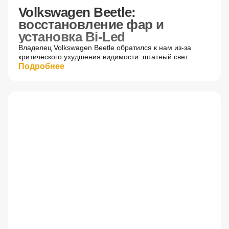
Volkswagen Beetle:
восстановление фар и
установка Bi-Led
Владелец Volkswagen Beetle обратился к нам из-за
критического ухудшения видимости: штатный свет
практически исчез. Диагностика выявила выгорание
Подробнее
отражателей.
До
После