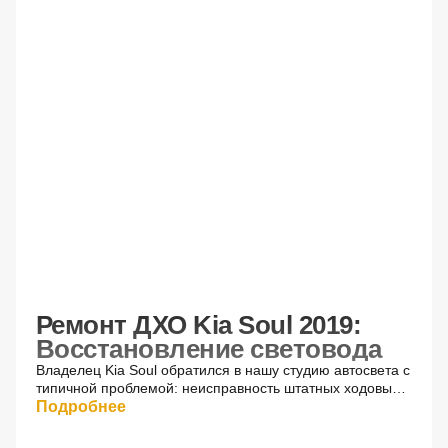
После
Ремонт ДХО Kia Soul 2019:
Восстановление световода
Владелец Kia Soul обратился в нашу студию автосвета с
типичной проблемой: неисправность штатных ходовых
огней (ДХО). Со временем световод потерял
Подробнее
прозрачность, а яркость свечения стала
неравномерной.