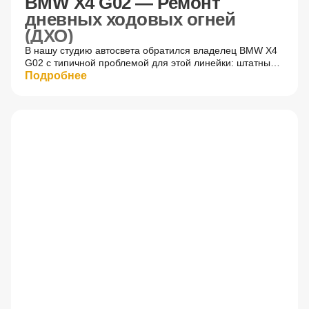
BMW X4 G02 — Ремонт
дневных ходовых огней
(ДХО)
В нашу студию автосвета обратился владелец BMW X4
G02 с типичной проблемой для этой линейки: штатный
дневной ходовой огонь пожелтел и начал гаснуть.
Подробнее
Диагностика выявила классическую причину —
выгорание оригинальной платы светодиода и частичное
оплавление пластикового световода.
До
После